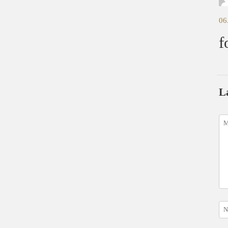
06
f
L