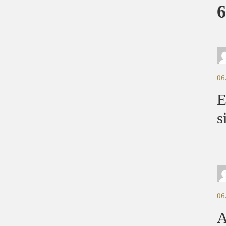
6
06
E
s
06
A