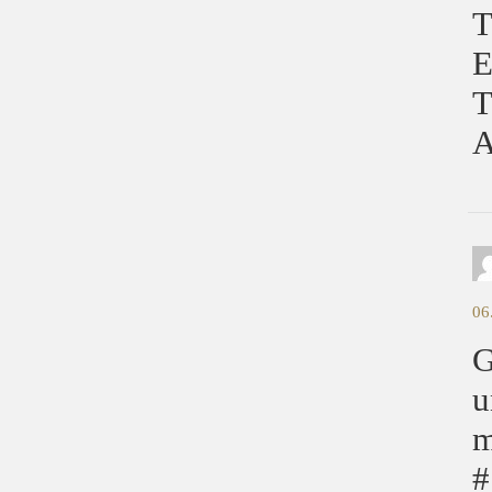
T
E
T
A
06
G
u
m
#