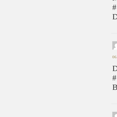
#
D
06
D
#
B