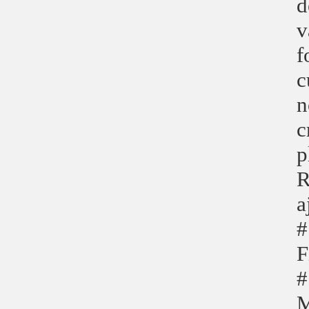
d
v
f
c
n
c
p
R
a
#
F
#
M