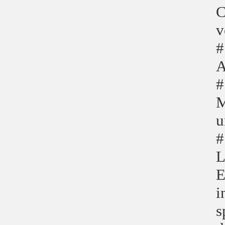
C
v
#
A
#
M
u
#
L
E
i
s