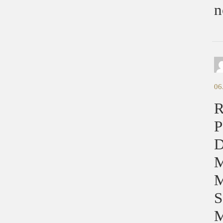
n
06
R
P
D
M
M
S
M