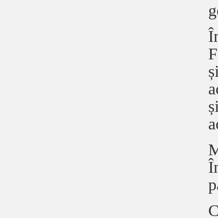
g
Î
F
ș
a
ș
a
M
Î
p
C