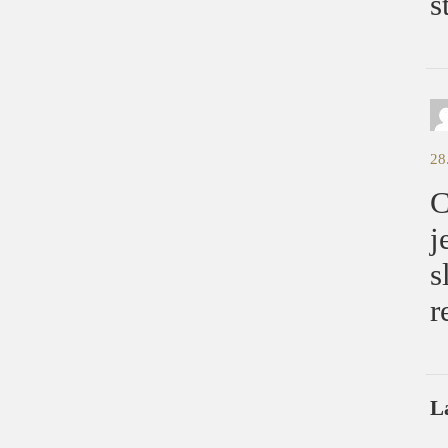
s
28
C
j
s
r
L