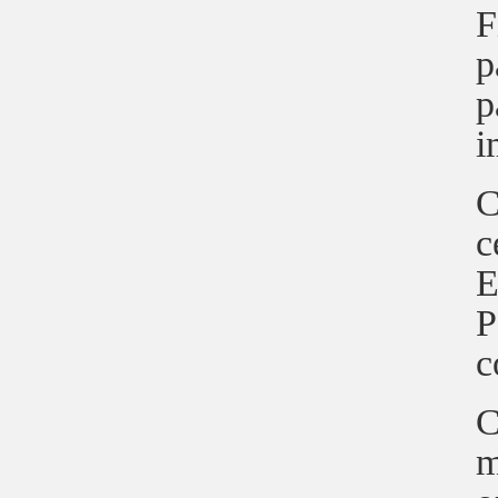
F
p
p
i
C
c
E
P
c
C
m