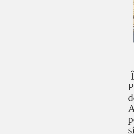
Î
P
d
A
p
ș