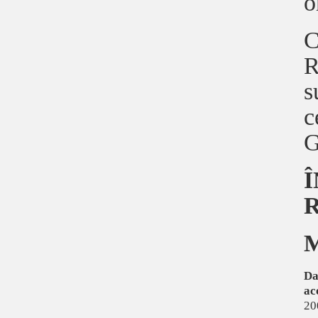
o
C
R
s
c
G
M
Da
ac
20