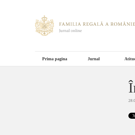
Prima pagina
Jurnal
Atitu
Î
28.