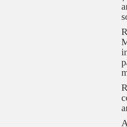
a
s
R
M
i
p
m
R
c
a
A