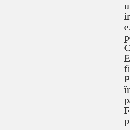
u
i
e
p
C
E
f
P
î
p
F
p