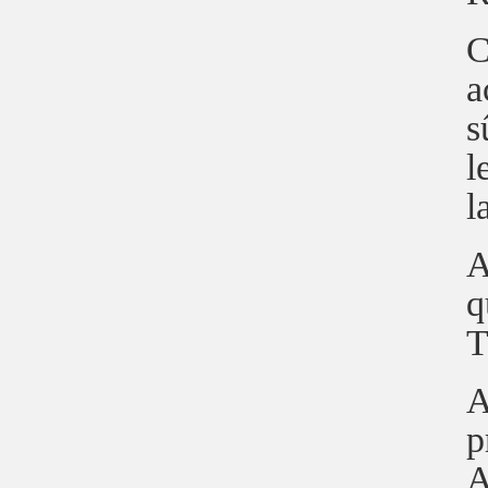
C
a
s
l
l
A
q
T
A
p
A