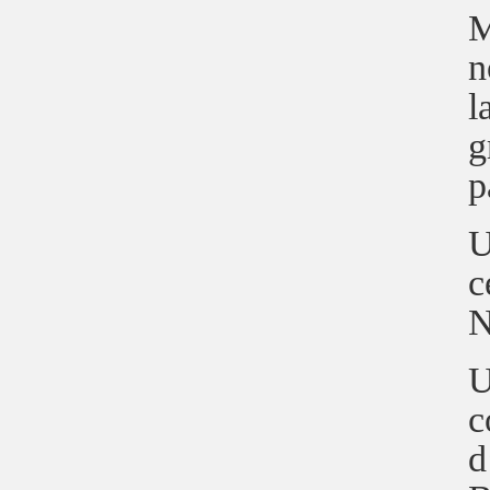
M
n
l
g
p
U
c
N
U
c
d