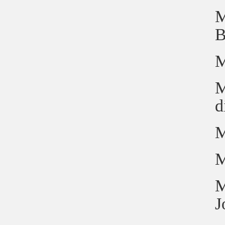
M
B
M
M
d
M
M
M
J