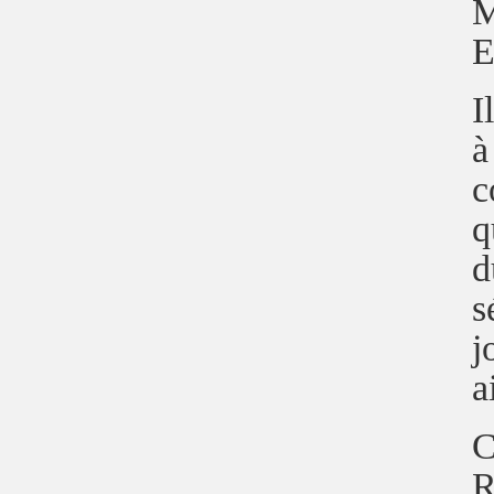
M
E
I
a
c
q
d
s
j
a
C
R