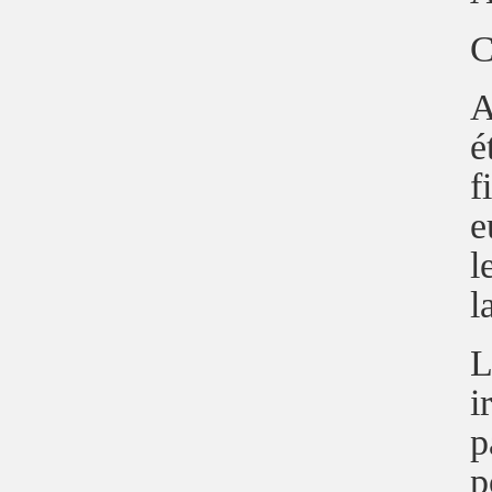
C
A
e
f
e
l
l
L
i
p
p