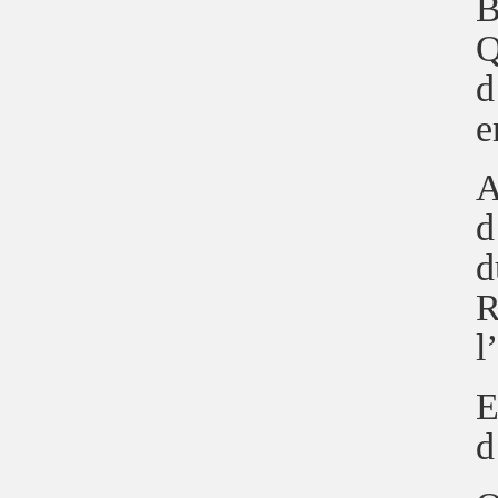
B
Q
d
e
A
d
d
R
l
E
d