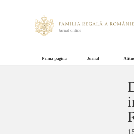
Prima pagina
Jurnal
Atitu
D
i
1