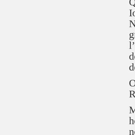
Q
I
N
g
l
d
d
O
R
M
h
n