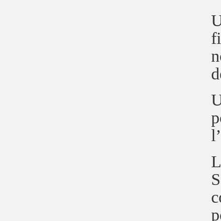
U
f
n
d
U
p
l
L
S
c
p