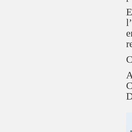
E
l
e
r
C
A
C
D