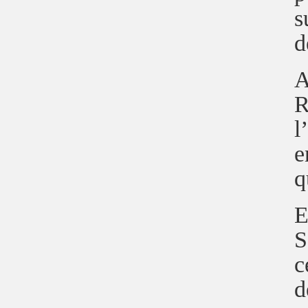
s
d
A
R
l
e
q
E
S
c
d