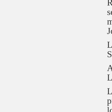
R
s
m
J
L
S
A
L
L
p
l