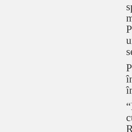
s
m
P
u
s
P
î
î
“
c
R