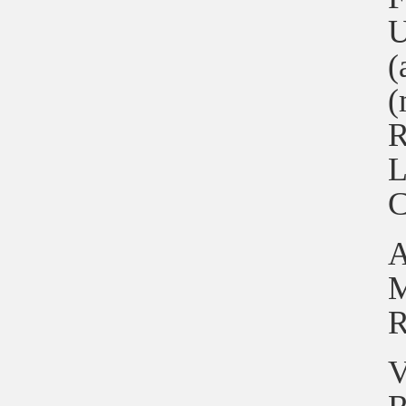
U
(
(
R
L
C
A
M
R
V