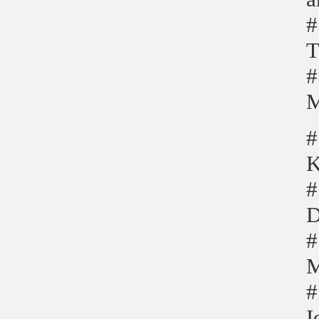
#
T
#
M
#
K
#
D
#
M
#
I