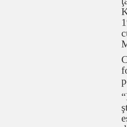
ţ
K
1
c
M
C
f
p
“
ş
e