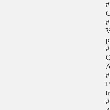
#
C
#
V
p
#
O
A
#
P
t
#