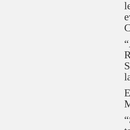
l
e
C
“
R
S
l
E
M
“