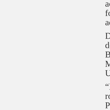
a
f
a
D
d
B
M
U
“
r
P