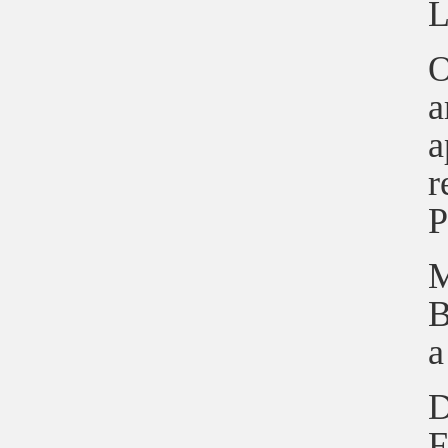
L
O
a
a
r
P
M
B
a
D
F