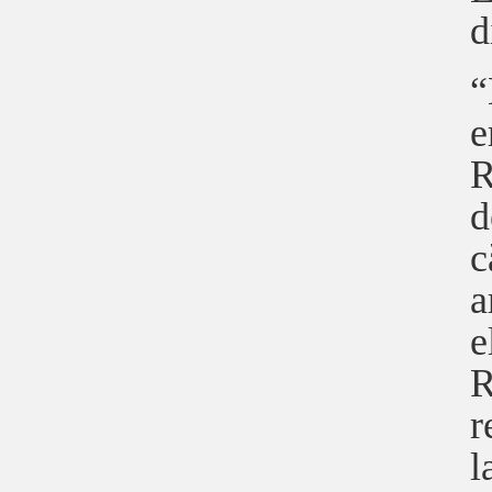
d
“
e
R
d
c
a
e
R
r
l