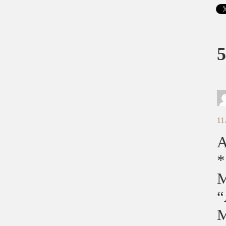
5
11
A
*
M
“
M