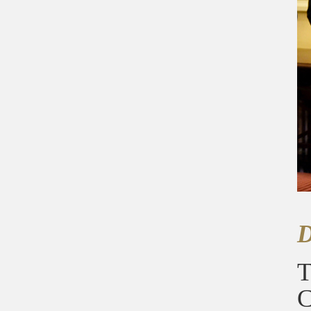
D
T
C