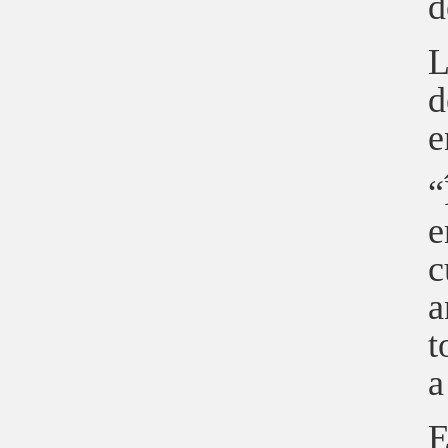
d
L
d
e
“
e
c
a
t
a
E