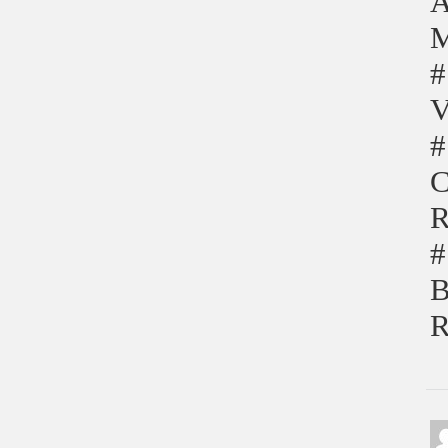
A
M
#
V
#
C
R
#
B