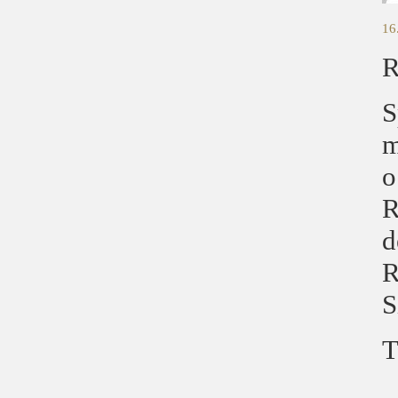
16
R
S
m
o
R
d
R
S
T