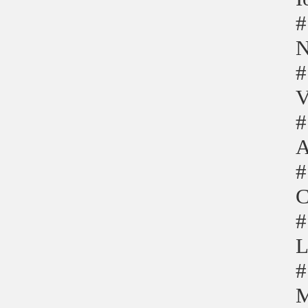
#
N
#
V
#
A
#
C
#
L
#
M