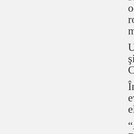
o
r
m
U
ş
C
Î
e
e
“