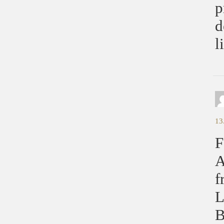
p
d
l
13
F
A
f
L
B