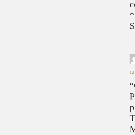
c
*
S
12
“
P
p
T
M