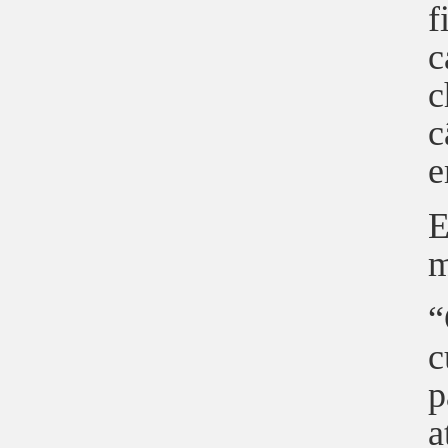
f
c
c
c
e
E
m
“
c
p
a