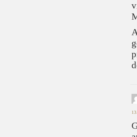
v
M
A
g
p
d
13
G
a