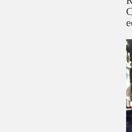
R
C
e