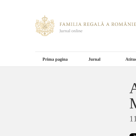
Prima pagina
Jurnal
Atitu
A
M
1