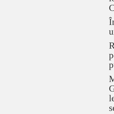
C
Î
u
R
p
p
M
G
l
s