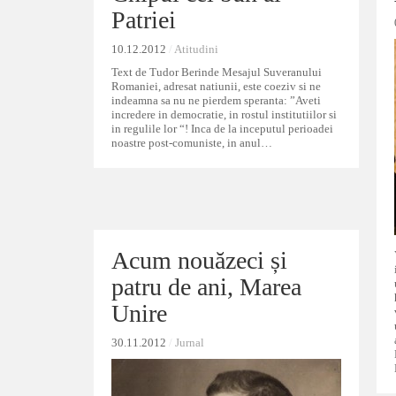
Patriei
Patriei
10.12.2012
10.12.2012
/
/
Atitudini
Atitudini
Text de Tudor Berinde Mesajul Suveranului
Romaniei, adresat natiunii, este coeziv si ne
indeamna sa nu ne pierdem speranta: ”Aveti
incredere in democratie, in rostul institutiilor si
in regulile lor “! Inca de la inceputul perioadei
noastre post-comuniste, in anul…
Acum nouăzeci și
Acum nouăzeci și
patru de ani, Marea
patru de ani, Marea
Unire
Unire
30.11.2012
30.11.2012
/
/
Jurnal
Jurnal