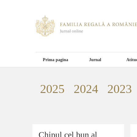
Prima pagina
Jurnal
Atitu
2025
2024
2023
Chipul cel bun al
Chipul cel bun al