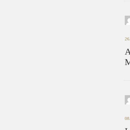
26
A
M
08