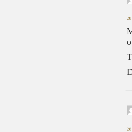
28
M
o
T
D
28