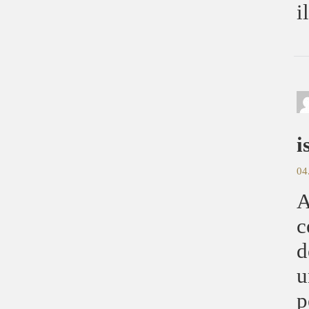
i
i
04
A
c
d
u
p