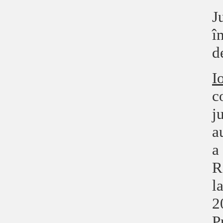
J
î
d
I
c
j
a
a
R
l
2
P