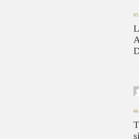
05
L
A
D
06
T
s