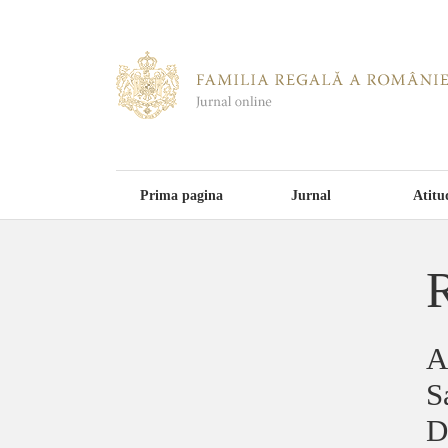
Prima pagina
Jurnal
Atitu
R
A
S
D