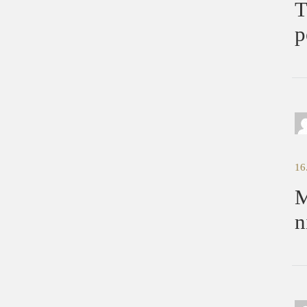
T
p
16
M
n