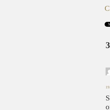
C
3
19
S
o