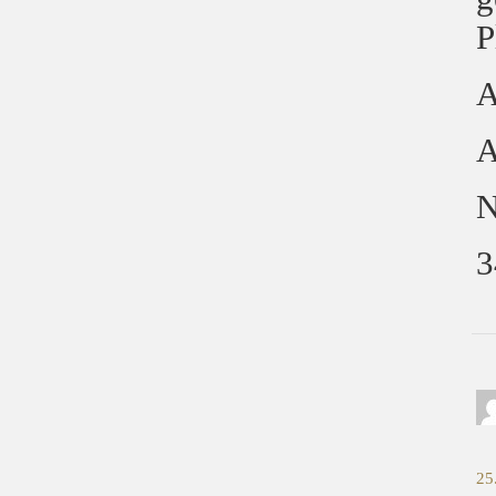
P
A
A
N
3
25