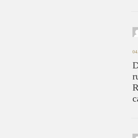
04
D
r
R
c