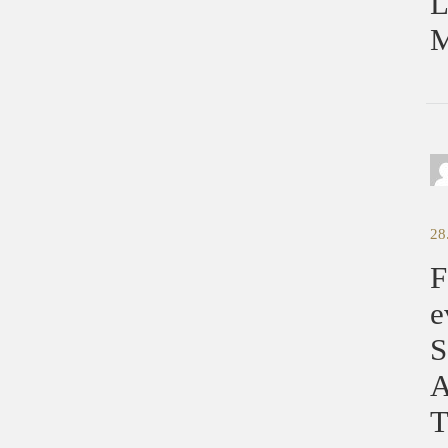
L
28
F
e
S
A
T