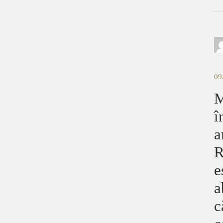
09
M
î
a
R
e
a
c