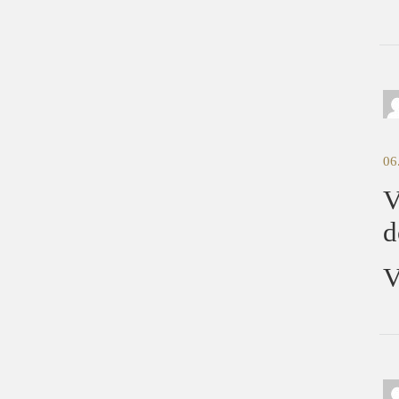
06
V
d
V