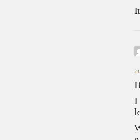
I
23
H
I
l
W
g