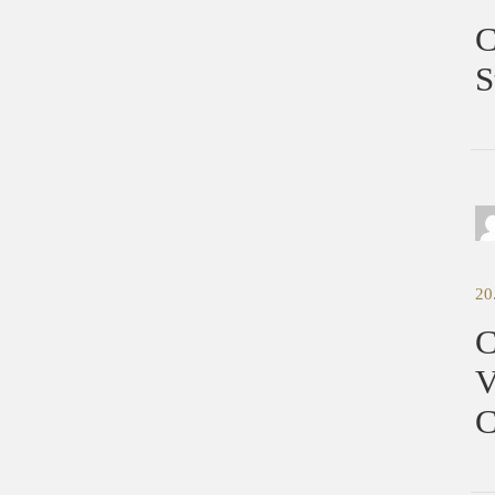
C
S
20
V