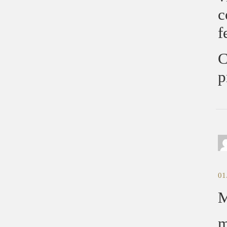
c
f
C
p
01
M
m