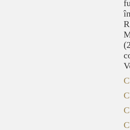
f
î
R
M
(
c
V
C
C
C
C