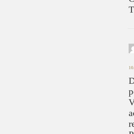
T
10
D
p
V
a
r