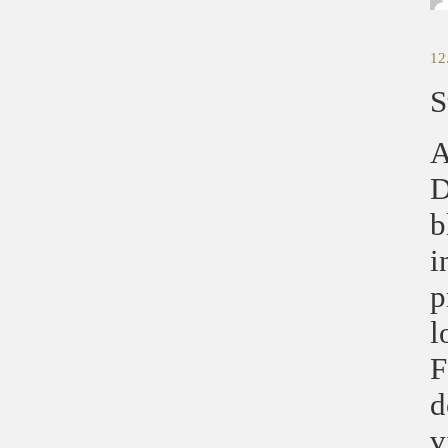
12
S
A
D
b
i
p
l
F
d
v