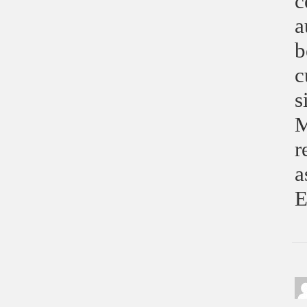
c
a
b
c
s
M
r
a
E