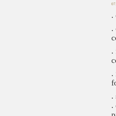
07
.
.
c
.
c
.
f
.
.
p