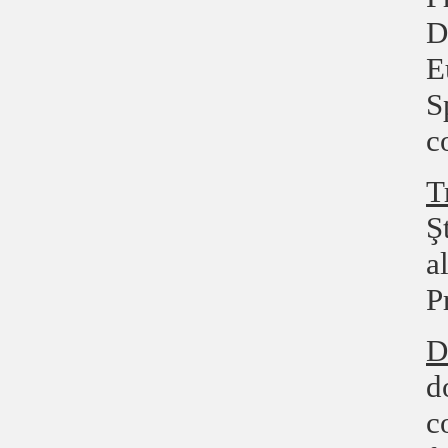
D
E
S
c
T
Ş
a
P
D
d
c