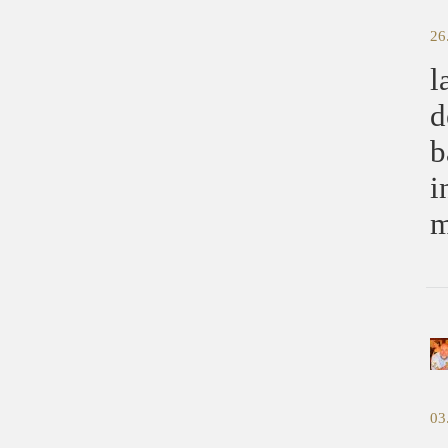
26
l
d
b
i
m
03