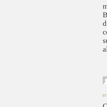
m
B
d
c
s
a
07
C