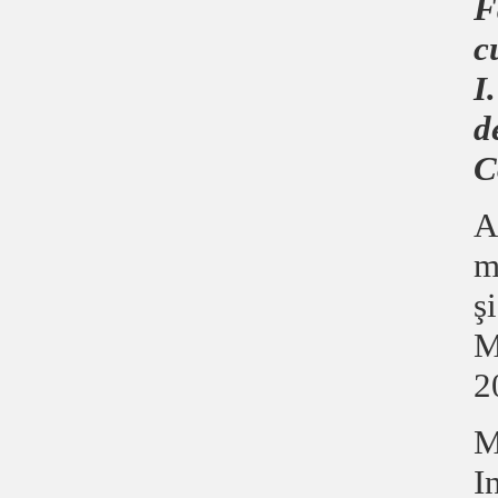
F
c
I
d
C
A
m
ş
M
2
M
I