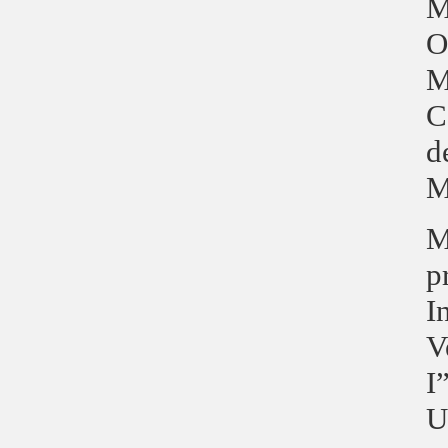
M
O
M
C
d
M
M
p
I
V
I
U