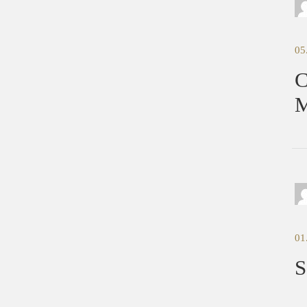
05
C
M
01
S