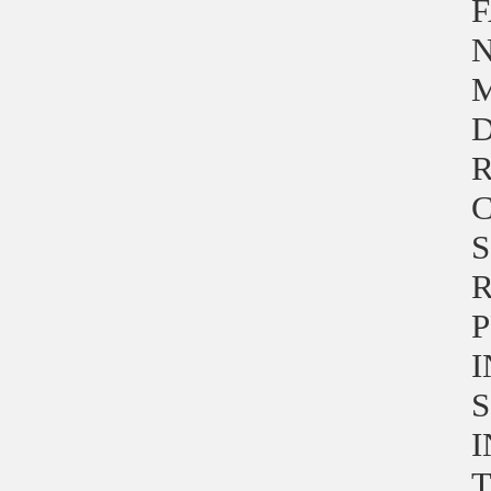
F
N
M
D
R
C
S
R
I
S
I
T