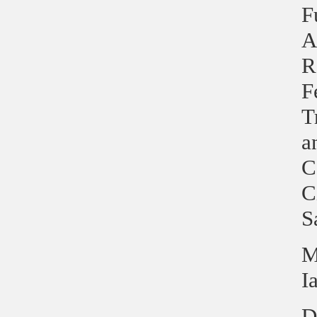
F
A
R
F
T
a
C
C
S
M
I
D