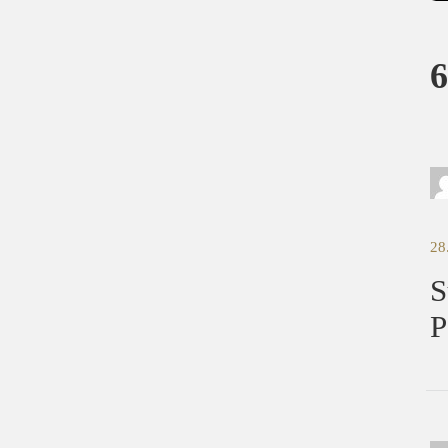
6
28
S
P