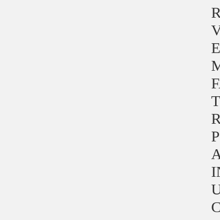
R
V
E
M
F
T
R
P
A
I
U
C