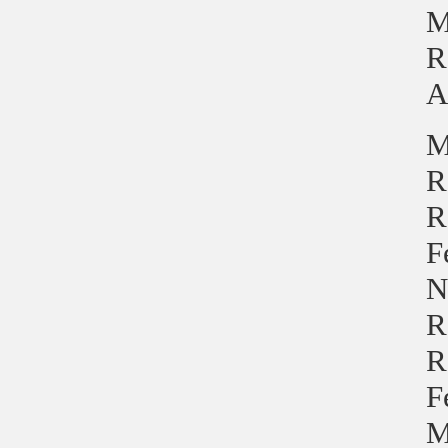
M
R
A
M
R
R
F
N
R
R
F
M