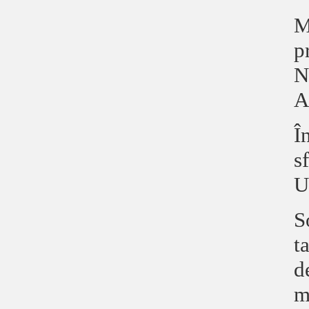
M
p
N
A
Î
s
U
S
t
d
m