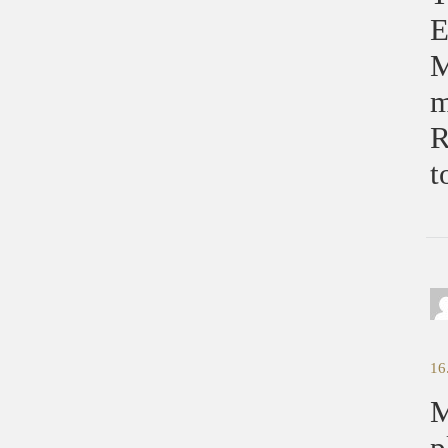
E
M
m
R
t
16
M
p