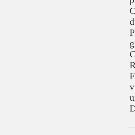
C
d
P
g
C
R
F
v
u
D