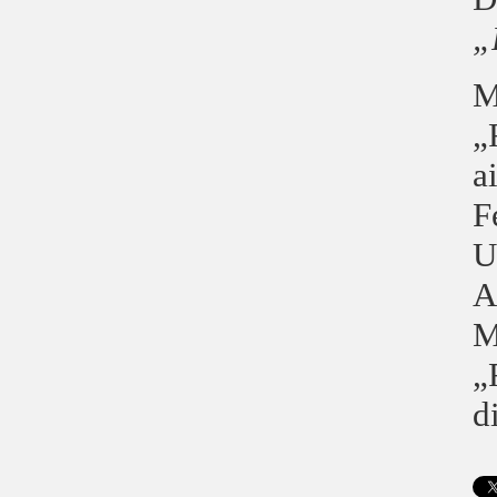
„
M
„
a
F
U
A
M
„
d