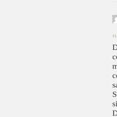
11
D
c
m
c
s
S
s
D