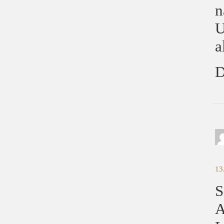
n
U
a
D
13
S
A