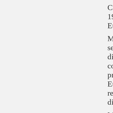
C
1
E
M
s
d
c
p
E
r
d