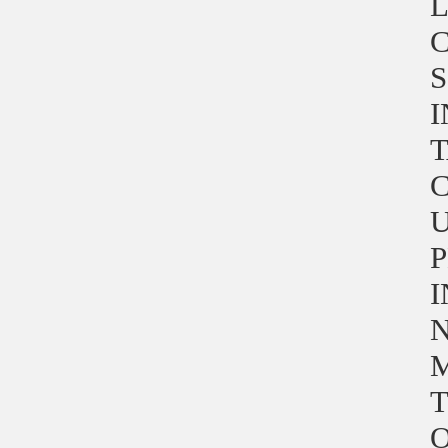
L
C
S
I
T
C
U
P
I
N
M
T
O