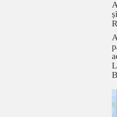
A
ș
R
A
p
a
L
B