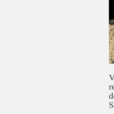
V
r
d
S