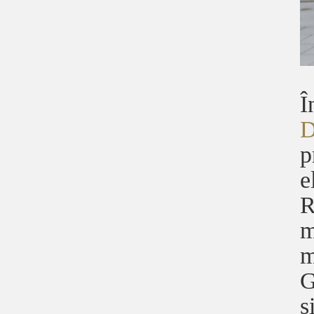
Î
D
p
e
R
m
m
G
ș