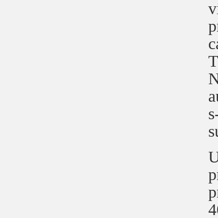
v
p
c
T
N
a
s
s
U
p
p
4