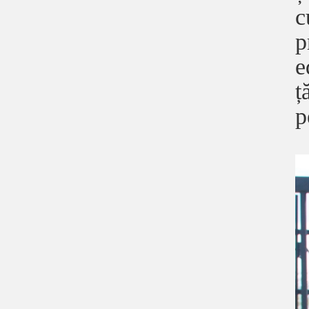
c
p
e
ț
p