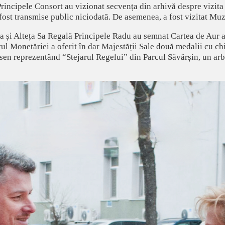
incipele Consort au vizionat secvența din arhivă despre vizita
fost transmise public niciodată. De asemenea, a fost vizitat Mu
a și Alteța Sa Regală Principele Radu au semnat Cartea de Aur a
ivul Monetăriei a oferit în dar Majestății Sale două medalii cu c
en reprezentând “Stejarul Regelui” din Parcul Săvârșin, un arbo