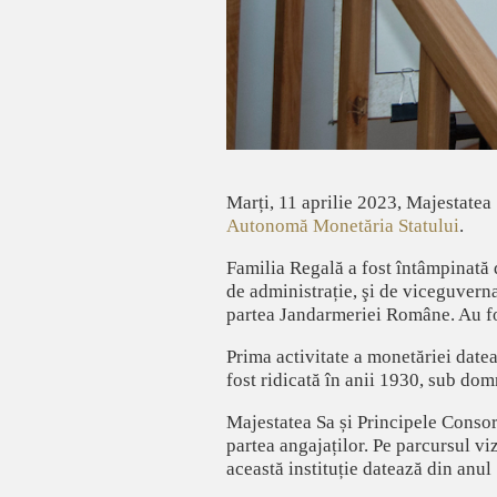
Marți, 11 aprilie 2023, Majestatea
Autonomă Monetăria Statului
.
Familia Regală a fost întâmpinată
de administrație, şi de viceguver
partea Jandarmeriei Române. Au fo
Prima activitate a monetăriei date
fost ridicată în anii 1930, sub dom
Majestatea Sa și Principele Consort
partea angajaților. Pe parcursul vi
această instituție datează din anu