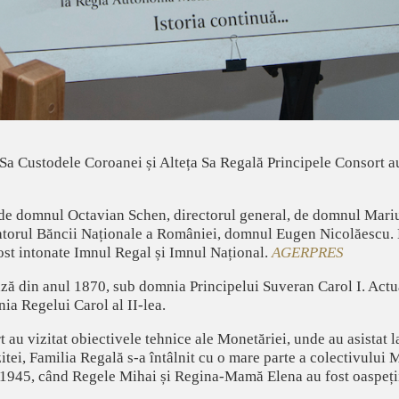
 Sa Custodele Coroanei și Alteța Sa Regală Principele Consort au
 de domnul Octavian Schen, directorul general, de domnul Mariu
natorul Băncii Naționale a României, domnul Eugen Nicolăescu. 
st intonate Imnul Regal și Imnul Național.
AGERPRES
ază din anul 1870, sub domnia Principelui Suveran Carol I. Actua
nia Regelui Carol al II-lea.
 au vizitat obiectivele tehnice ale Monetăriei, unde au asistat 
zitei, Familia Regală s-a întâlnit cu o mare parte a colectivului 
l 1945, când Regele Mihai și Regina-Mamă Elena au fost oaspeți