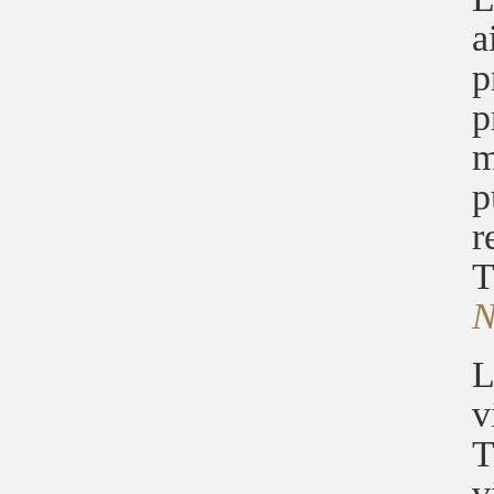
a
p
p
m
p
r
T
N
L
v
T
v