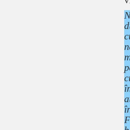
N
d
c
n
m
p
c
î
a
î
F