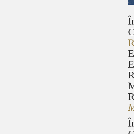
Î
C
R
E
E
R
M
R
Î
C