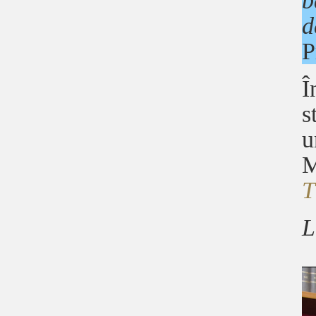
b
d
P
Î
s
u
M
L