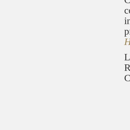
c
i
p
H
L
R
C