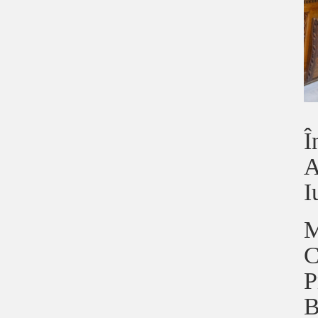
Î
A
I
M
C
P
B