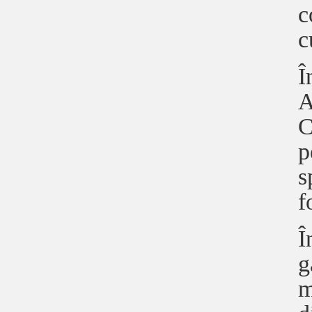
c
c
Î
A
C
p
s
f
Î
g
m