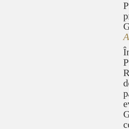
P
p
G
Î
P
R
d
p
e
G
c