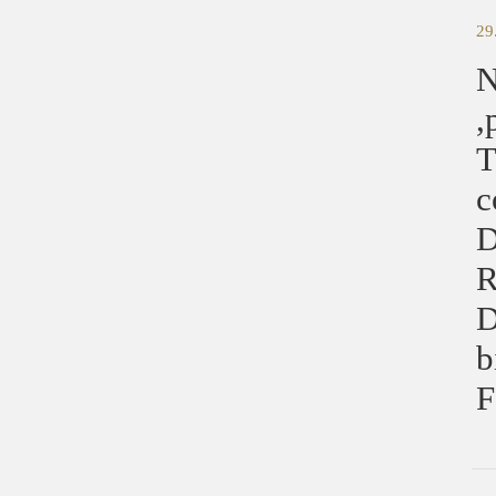
29
N
,
T
c
D
R
D
b
F