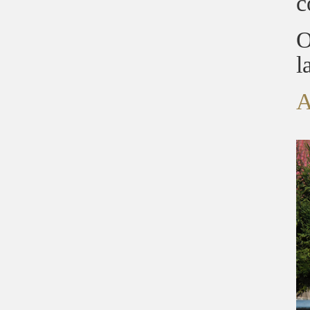
c
O
l