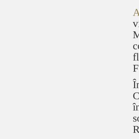
A
v
M
c
f
F
Î
C
î
s
R