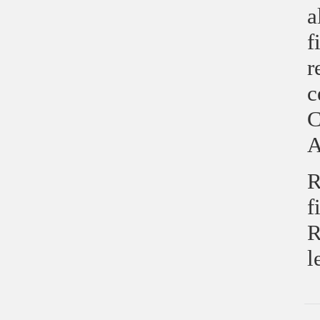
a
f
r
c
C
A
R
f
R
l