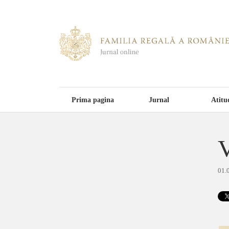
Prima pagina
Jurnal
Atitu
V
01.