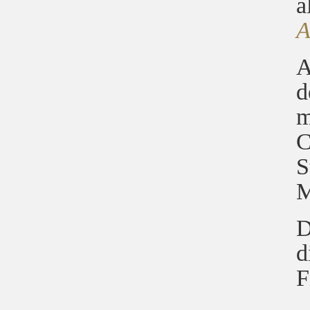
a
A
d
m
C
S
M
D
d
F