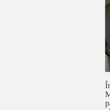
Î
M
p