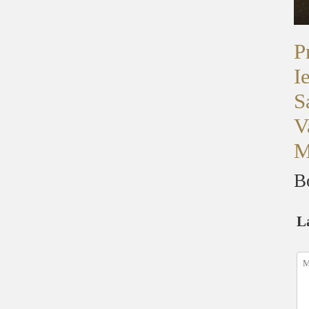
P
I
S
V
M
B
L