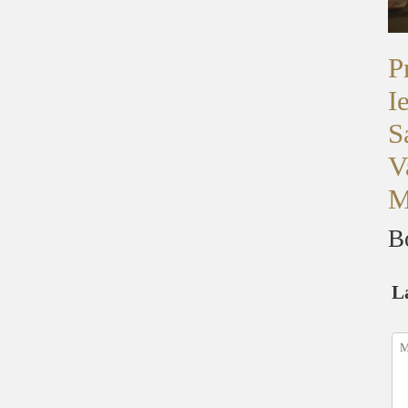
P
I
S
V
M
B
L