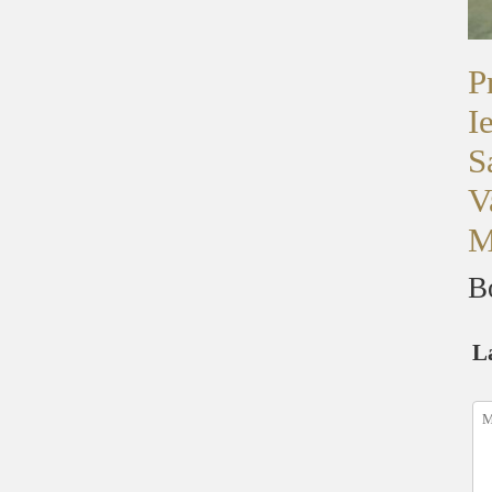
P
I
S
V
M
B
L