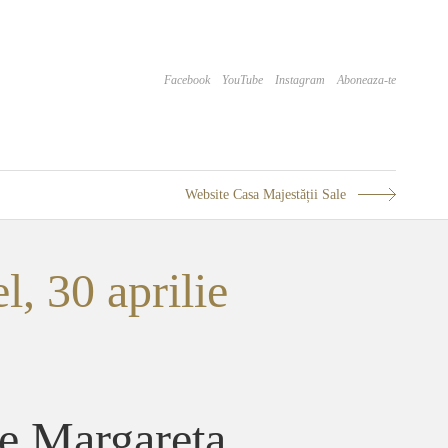
Facebook
YouTube
Instagram
Aboneaza-te
Website Casa Majestății Sale
l, 30 aprilie
re Margareta