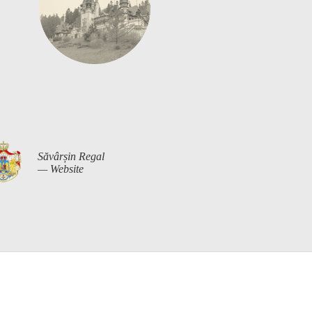
Săvârșin Regal
— Website