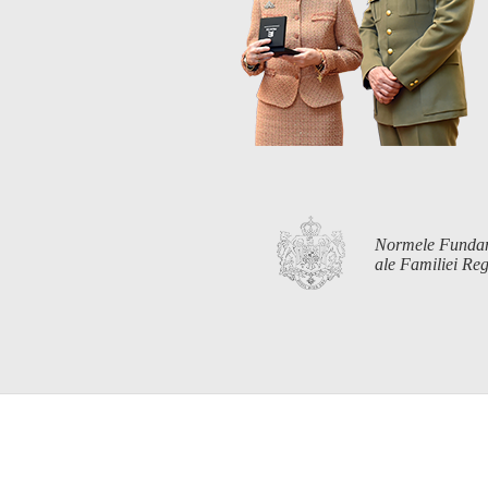
Normele Funda
ale Familiei R