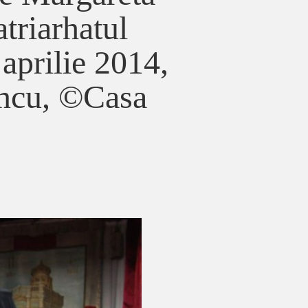
atriarhatul
aprilie 2014,
ancu, ©Casa