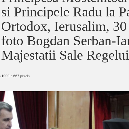
si Principele Radu la P
Ortodox, Ierusalim, 30 
foto Bogdan Serban-I
Majestatii Sale Regelui
s
1000 × 667
pixels