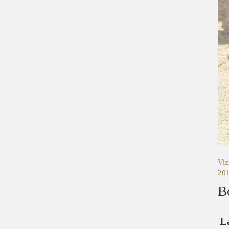
Viz
201
B
L