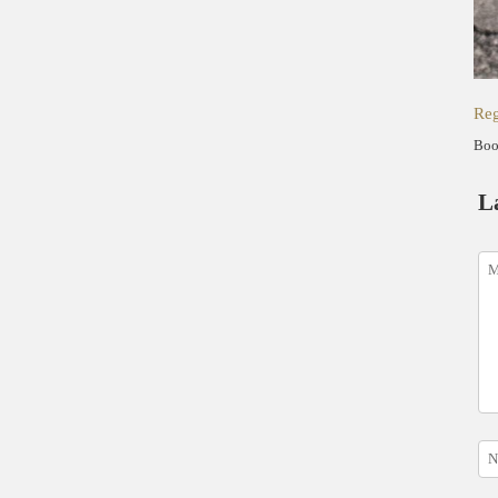
Reg
Boo
L