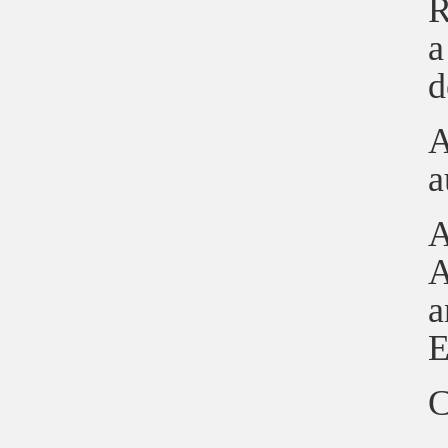
R
a
d
A
a
A
A
a
E
C