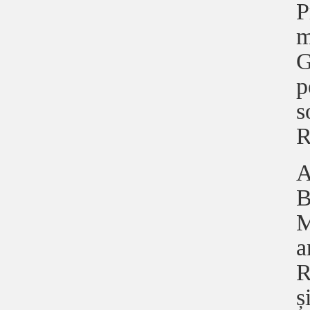
P
m
G
p
s
R
A
B
M
a
R
ș