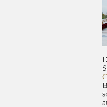
D
S
C
B
s
a