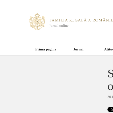
Prima pagina
Jurnal
Atitu
S
o
26.