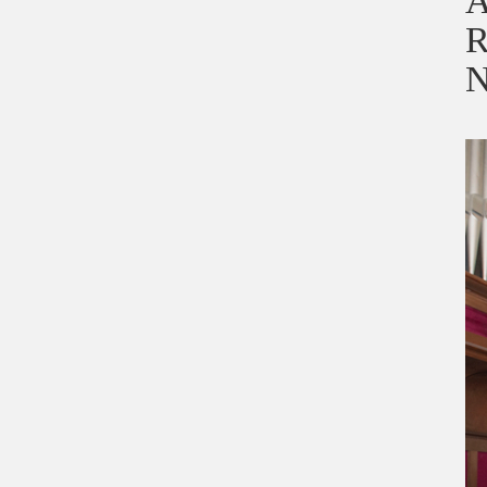
A
R
N