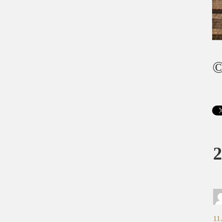
©
2
11