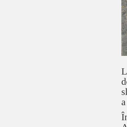
L
d
s
a
Î