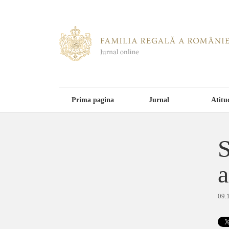
Prima pagina
Jurnal
Atitu
S
a
09.