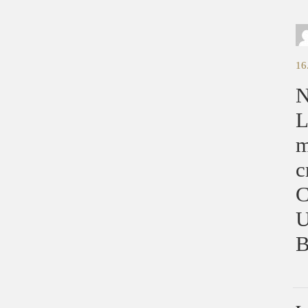
16
N
L
m
c
C
U
B