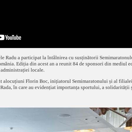
le Radu a participat la întâlnirea cu susținătorii Semimaratonului 
omânia. Ediția din acest an a reunit 84 de sponsori din mediul 
 administrației locale.
 alocuțiuni Florin Boc, inițiatorul Semimaratonului și al filialei
ada, în care au evidențiat importanța sportului, a solidarității ș