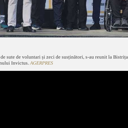
 de sute de voluntari și zeci de susținători, s-au reunit la Bistriț
nului Invictus.
AGERPRES