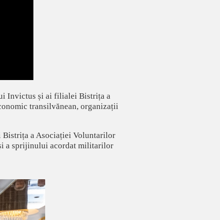
Invictus și ai filialei Bistrița a
economic transilvănean, organizații
 Bistrița a Asociației Voluntarilor
i a sprijinului acordat militarilor