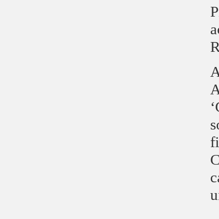
P
a
R
A
A
‘
s
f
C
c
u