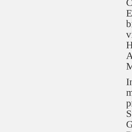
C
E
b
v
H
A
M
I
m
p
S
G