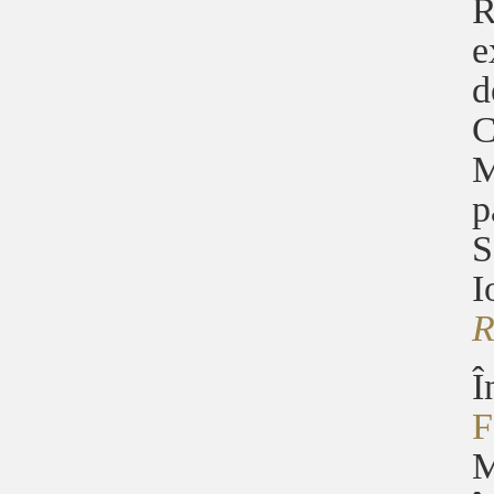
R
e
d
C
M
p
S
I
Î
F
M