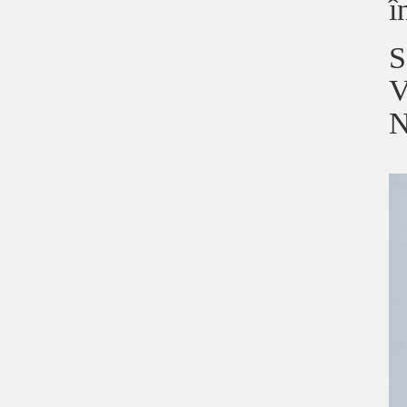
î
S
V
N