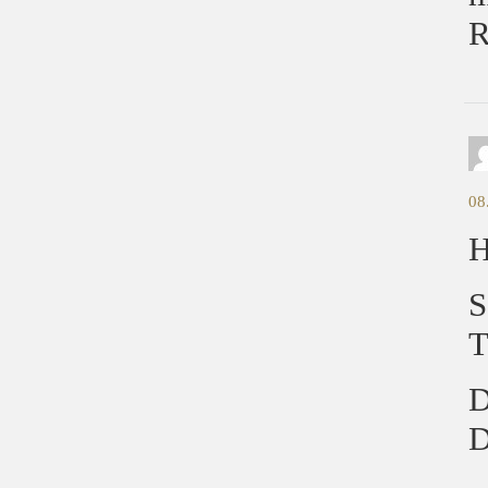
R
08
H
S