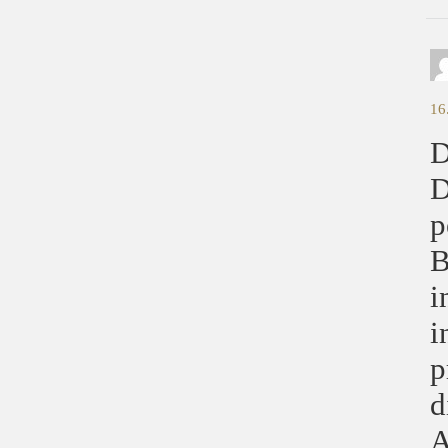
16
D
D
p
B
i
i
p
d
A