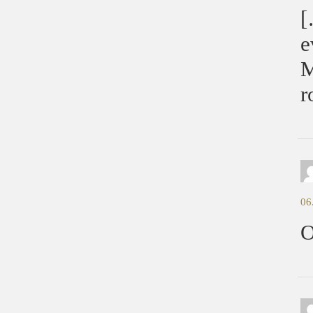
[
e
M
r
06
O