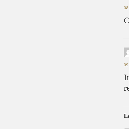
08
O
09
I
r
L