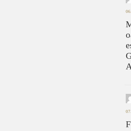
06
M
o
e
G
A
07
F