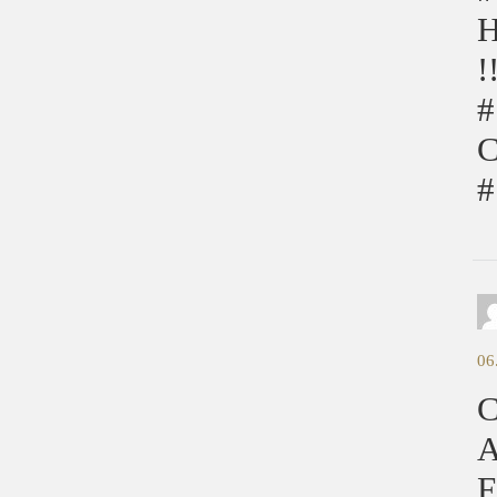
H
!
#
C
#
06
C
A
F