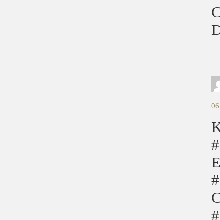
C
D
06
K
#
E
#
C
#