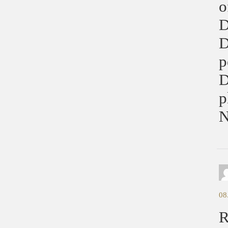
o
D
D
p
D
p
N
08
R