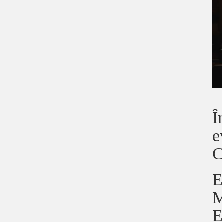
Î
e
C
E
M
E