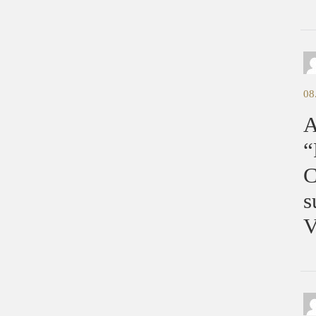
08
A
“
C
s
V