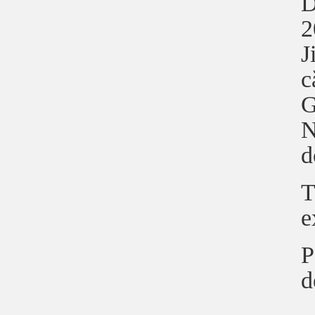
D
2
J
c
G
N
d
T
e
P
d