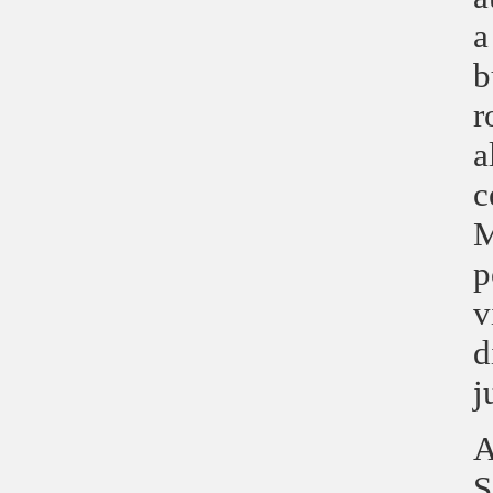
a
b
r
a
c
M
p
v
d
j
A
S