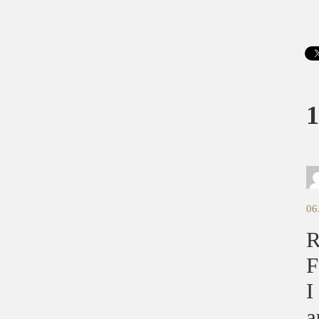
1
06
R
F
I
a