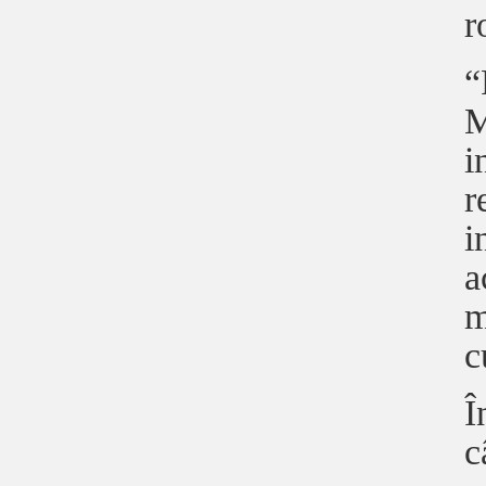
r
“
M
i
r
i
a
m
c
Î
c