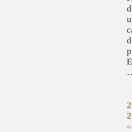
d
u
c
d
p
E
…
2
2
06