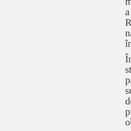
m
a
R
n
î
Î
s
p
s
d
p
o