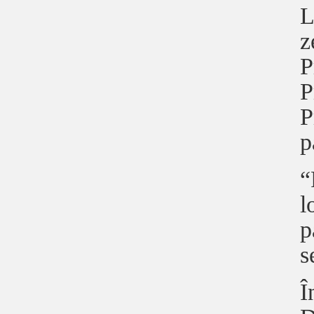
L
z
P
P
P
p
“
l
p
s
Î