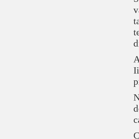
v
t
t
d
A
I
p
N
d
c
C