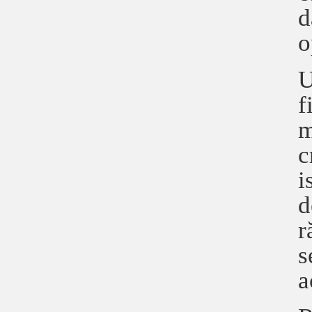
d
o
U
f
m
c
i
d
r
s
a