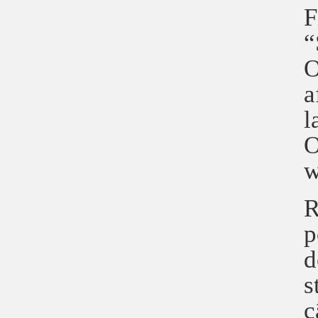
F
“
O
a
l
O
w
R
p
d
s
c