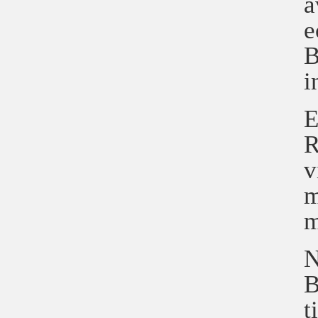
a
e
B
i
E
R
v
m
m
N
B
t