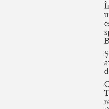
Î
u
e
s
B
Ș
a
d
C
T
r