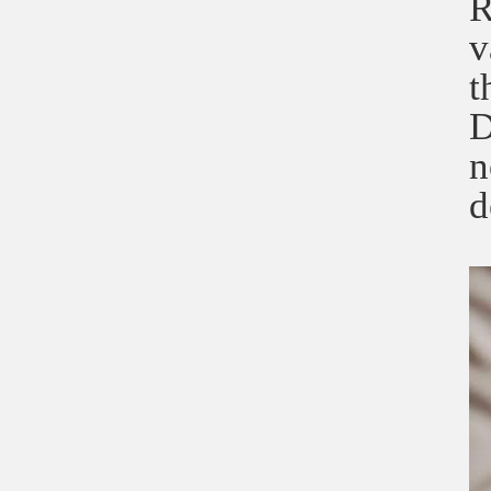
R
v
t
D
n
d