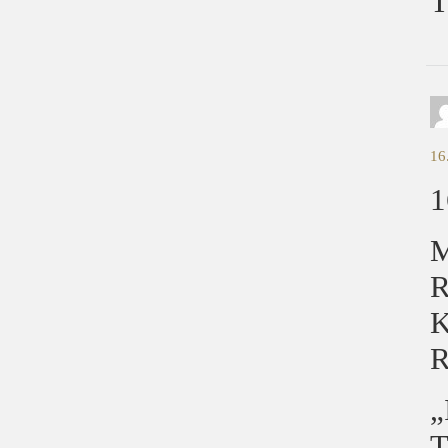
T
16
1
M
R
K
R
„
T