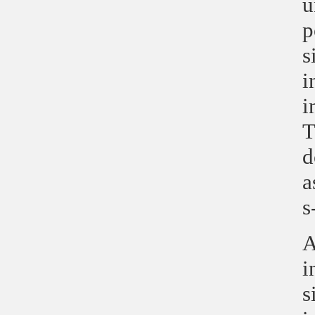
u
p
s
i
i
T
d
a
s
A
i
s