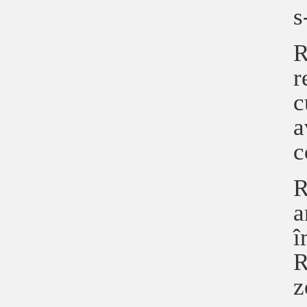
s
R
r
c
a
c
R
a
î
R
z