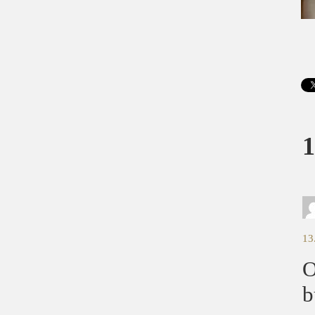
1
13
O
b