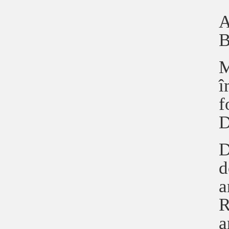
A
B
M
î
f
D
D
d
a
R
a