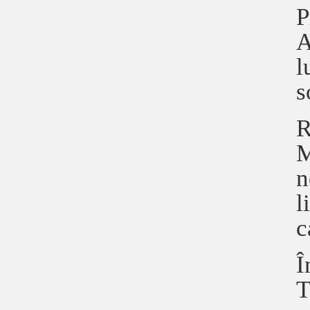
P
A
l
s
R
M
n
l
c
Î
T