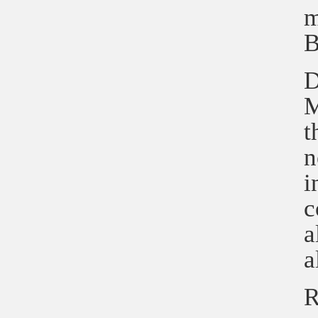
m
B
D
M
t
n
i
c
a
a
R