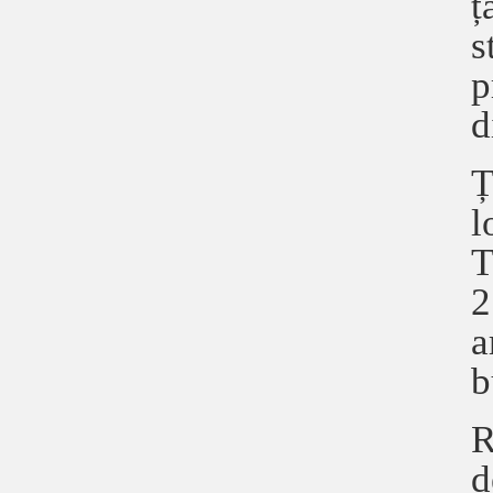
ț
s
p
d
Ț
l
T
2
a
b
R
d