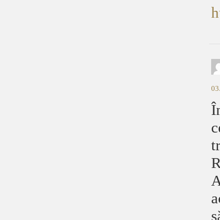
h
03
Î
c
t
R
A
a
s