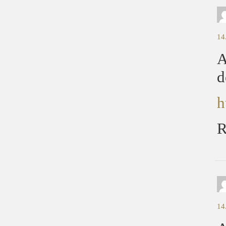
14
A
d
h
R
14