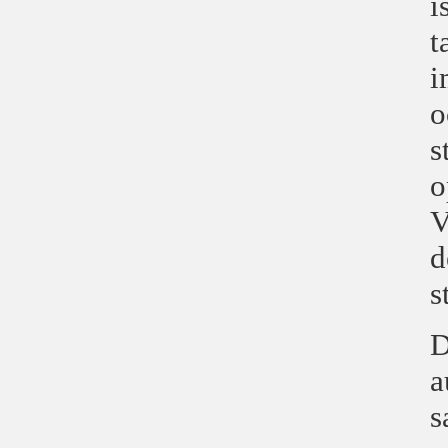
i
t
i
o
s
o
V
d
s
D
a
s