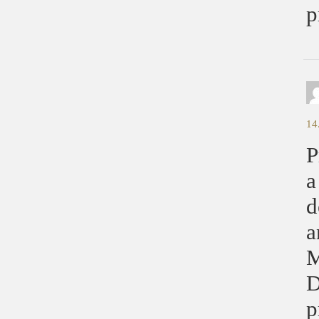
p
14
P
a
d
a
M
D
p