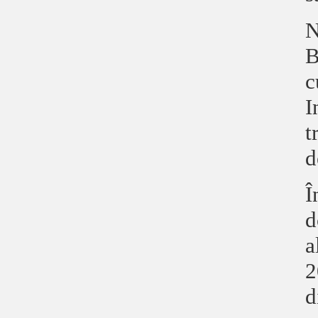
N
B
c
I
t
d
Î
d
a
2
d