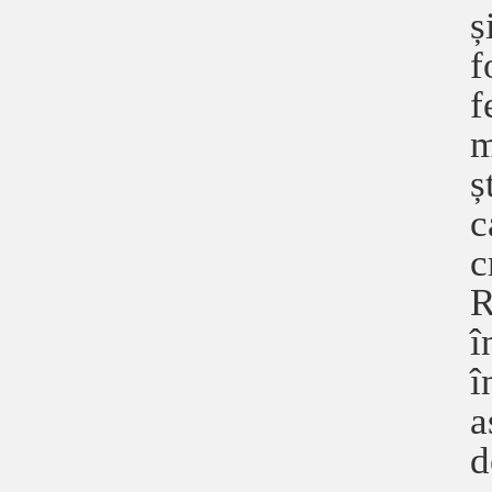
ș
f
f
m
ș
c
c
R
î
î
a
d