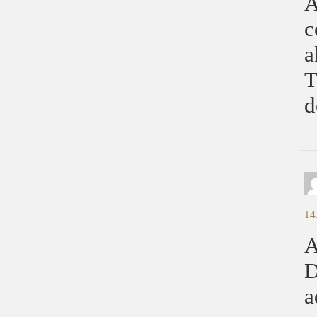
A
c
a
T
d
14
A
D
a