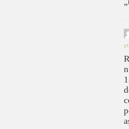
„
17
R
n
1
d
c
p
a