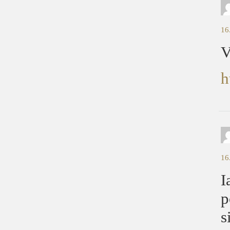
16
V
h
16
I
p
s