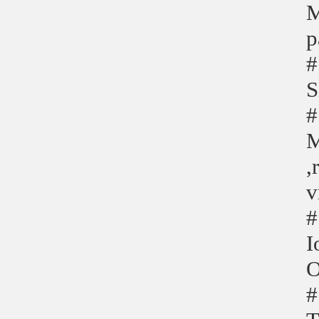
M
p
#
S
#
M
,
v
#
I
#