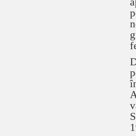
a
p
n
g
f
D
p
î
A
v
S
1