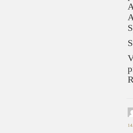
A
A
S
S
V
p
R
14