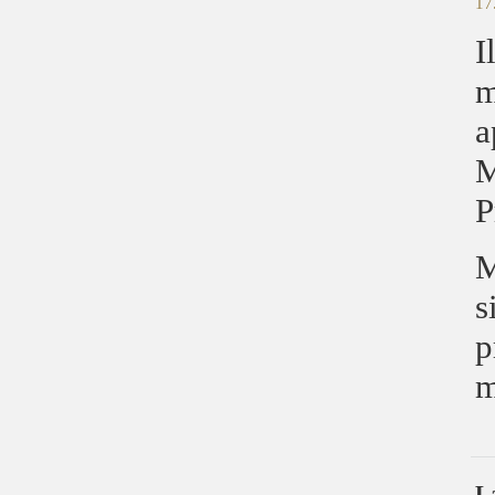
17
I
m
a
M
P
M
s
p
m
L