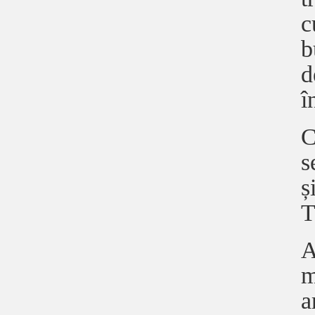
c
b
d
î
C
s
ș
T
A
m
a