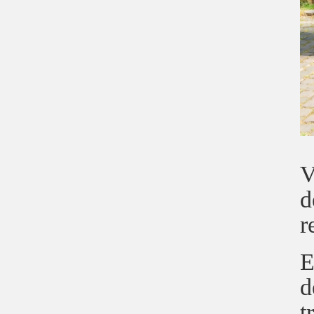
V
d
r
E
d
t