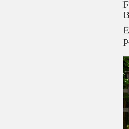
F
B
E
p