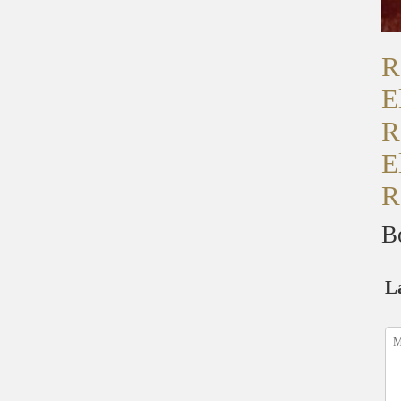
R
E
R
E
R
B
L