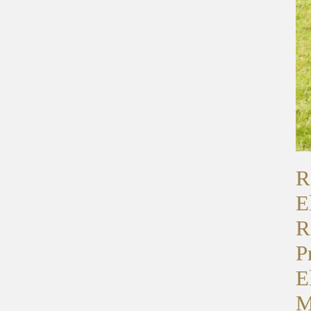
R
E
R
P
E
M