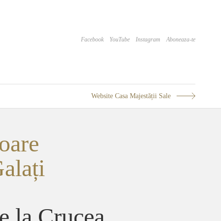
Facebook
YouTube
Instagram
Aboneaza-te
Website Casa Majestății Sale
oare
alați
e la Crucea