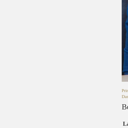
Pri
Dam
B
L