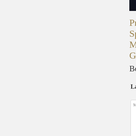
P
S
M
G
B
L