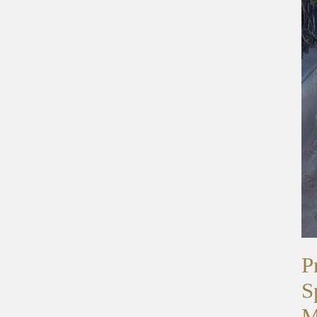
P
S
M