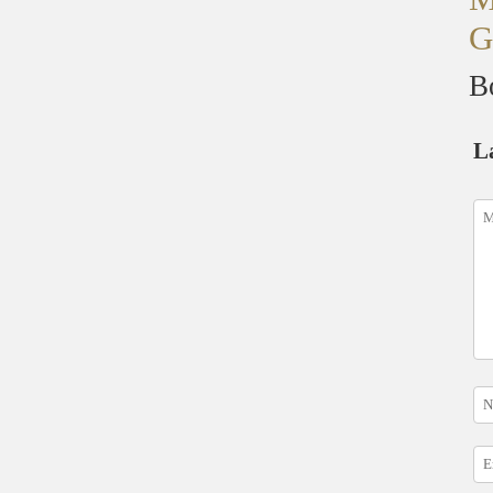
G
B
L