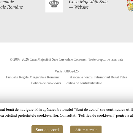
mentale
Casa Majestății Sale
egale Române
— Website
© 2007-2026 Casa Majestății Sale Custodele Coroanei. Toate drepturile rezervate
Visits: 68962425
Fundația Regală Margareta a României
Asociația pentru Patrimoniul Regal Peleș
Politica de cookie-uri
Politica de confidentialitate
 mai bună de navigare. Prin apăsarea butonului "Sunt de acord" sau continuarea utiliză
ca oricând preferințele cookie-urilor. Consultați "Politica de cookie-uri" pentru a a
Sunt de acord
Afla mai mult