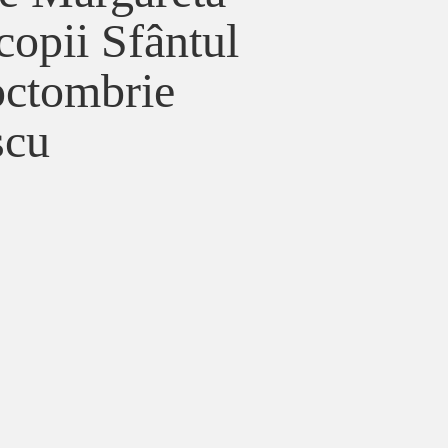
copii Sfântul
 octombrie
scu