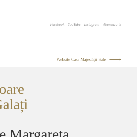
Facebook
YouTube
Instagram
Aboneaza-te
Website Casa Majestății Sale
oare
alați
re Margareta