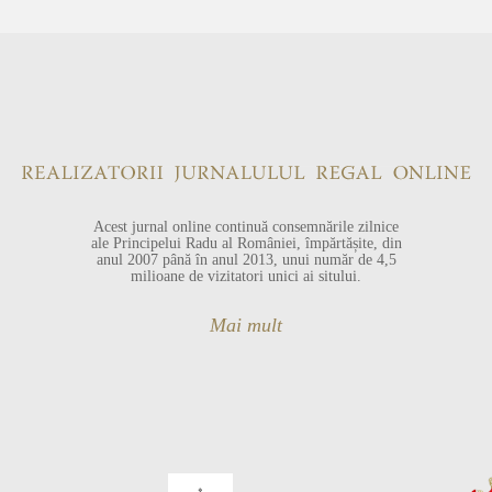
Acest jurnal online continuă consemnările zilnice
ale Principelui Radu al României, împărtășite, din
anul 2007 până în anul 2013, unui număr de 4,5
milioane de vizitatori unici ai sitului.
Mai mult