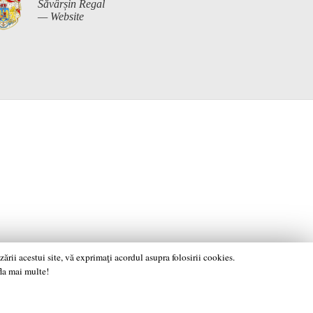
Săvârșin Regal
— Website
rii acestui site, vă exprimaţi acordul asupra folosirii cookies.
fla mai multe!