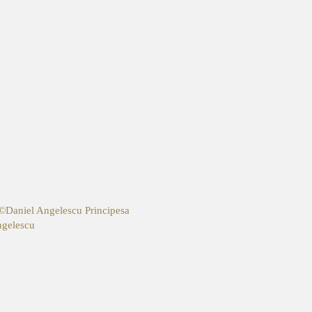
, ©Daniel Angelescu
Principesa
ngelescu