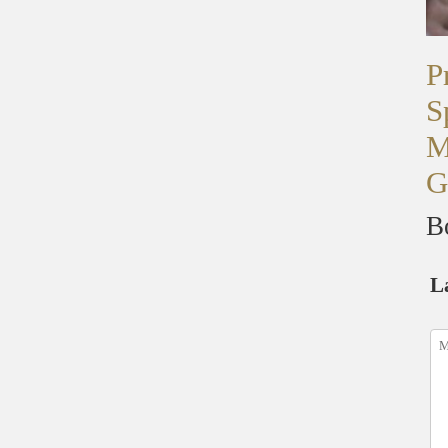
P
S
M
G
B
L