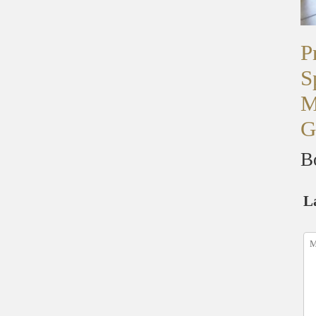
P
S
M
G
B
L