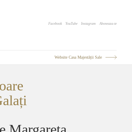
Facebook
YouTube
Instagram
Aboneaza-te
Website Casa Majestății Sale
oare
alați
re Margareta