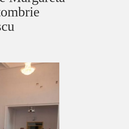
ctombrie
scu