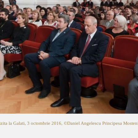
izita la Galati, 3 octombrie 2016, ©Daniel Angelescu
Principesa Mosteni