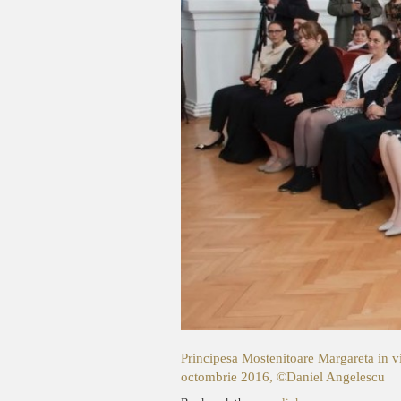
Principesa Mostenitoare Margareta in v
octombrie 2016, ©Daniel Angelescu