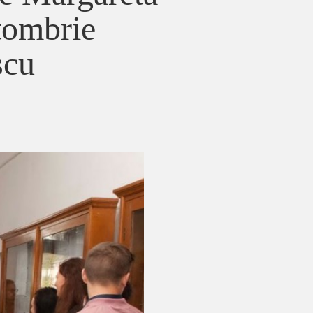
ctombrie
scu