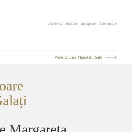
Facebook
YouTube
Instagram
Aboneaza-te
Website Casa Majestății Sale
oare
alați
re Margareta