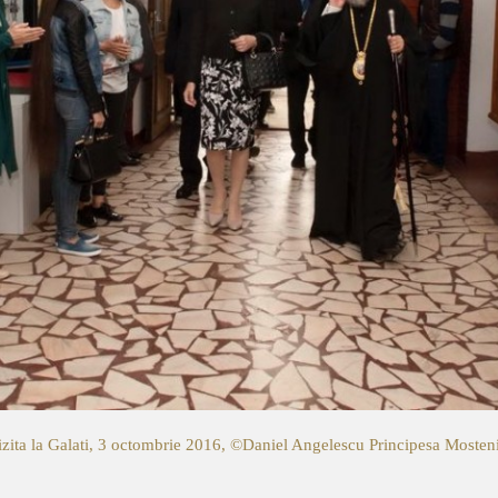
izita la Galati, 3 octombrie 2016, ©Daniel Angelescu
Principesa Mosteni