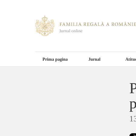
Prima pagina
Jurnal
Atitu
P
p
1