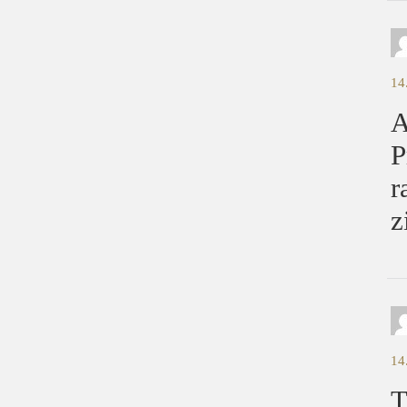
14
A
P
r
z
14
T