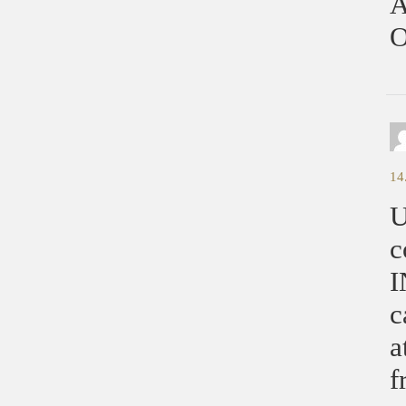
A
O
14
U
c
I
c
a
f