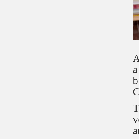
A
a
b
C
T
v
a