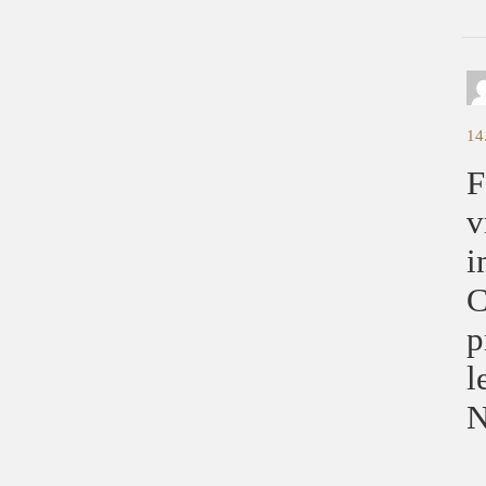
14
F
v
i
C
p
l
N