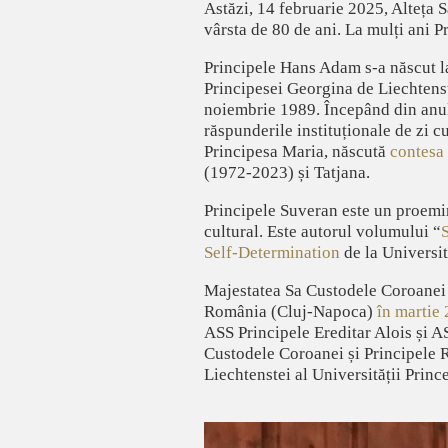
Astăzi, 14 februarie 2025, Alteța 
vârsta de 80 de ani. La mulți ani P
Principele Hans Adam s-a născut la 
Principesei Georgina de Liechtenste
noiembrie 1989. Începând din anul 
răspunderile instituționale de zi c
Principesa Maria, născută
contesa
(1972-2023) și Tatjana.
Principele Suveran este un proemin
cultural. Este autorul volumului “
S
Self-Determination
de la Universit
Majestatea Sa Custodele Coroanei a
România (Cluj-Napoca)
în martie
ASS Principele Ereditar Alois și A
Custodele Coroanei și Principele Ra
Liechtenstei al Universității Princ