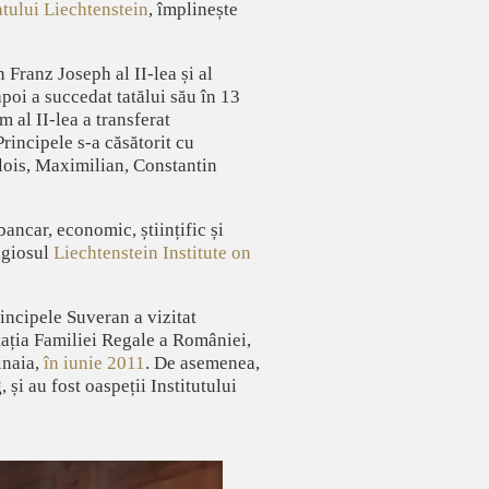
atului Liechtenstein
, împlinește
 Franz Joseph al II-lea și al
apoi a succedat tatălui său în 13
 al II-lea a transferat
Principele s-a căsătorit cu
 Alois, Maximilian, Constantin
ancar, economic, științific și
tigiosul
Liechtenstein Institute on
incipele Suveran a vizitat
itația Familiei Regale a României,
inaia,
în iunie 2011
. De asemenea,
și au fost oaspeții Institutului