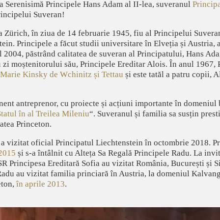
Sa Serenisimă Principele Hans Adam al II-lea, suveranul
Princip
rincipelui Suveran!
Zürich, în ziua de 14 februarie 1945, fiu al Principelui Suveran
in. Principele a făcut studii universitare în Elveția și Austria, 
2004, păstrând calitatea de suveran al Principatului, Hans Adam
u zi moștenitorului său, Principele Ereditar Alois. În anul 1967, 
 Marie Kinsky de Wchinitz și Tettau
și este tatăl a patru copii,
ent antreprenor, cu proiecte și acțiuni importante în domeniul b
tatul în al Treilea Mileniu
“. Suveranul și familia sa susțin pres
atea Princeton.
 vizitat oficial Principatul Liechtenstein în octombrie 2018. Pr
 2015
și s-a întâlnit cu Alteța Sa Regală Principele Radu. La inv
SR Principesa Ereditară Sofia au vizitat România, București și S
du au vizitat familia princiară în Austria, la domeniul Kalvang, 
eton,
în aprile 2013
.