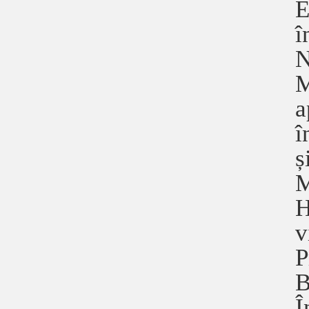
E
î
N
M
a
î
ș
M
H
v
P
B
Î