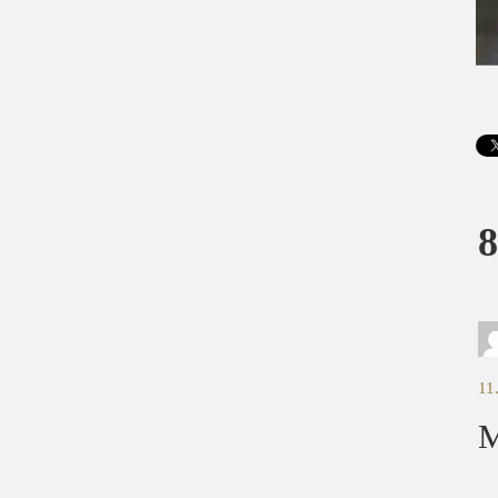
8
11
M