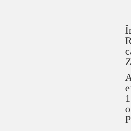
Î
R
c
Z
A
e
1
o
P