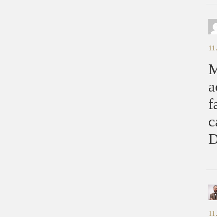
11
M
a
f
c
D
11