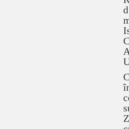
d
m
I
C
A
U
C
î
c
s
Z
c