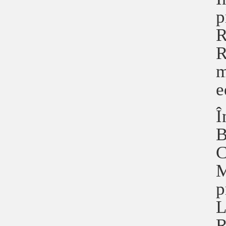
p
R
R
m
e
Î
B
C
M
p
L
R