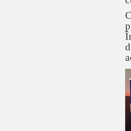
C
p
Î
d
a