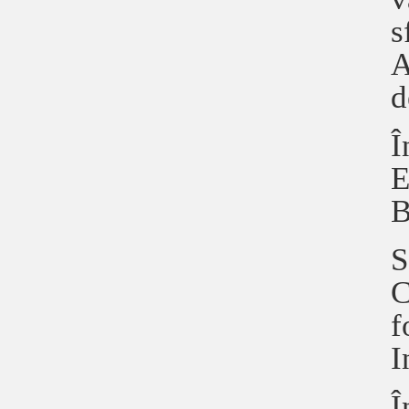
s
A
d
Î
E
B
S
C
f
I
Î