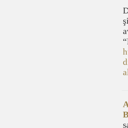
D
ş
a
“
h
d
a
A
B
s