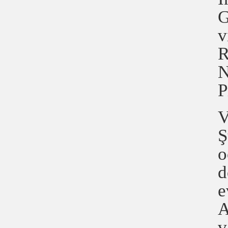
G
v
R
N
P
V
Ş
o
d
e
A
v