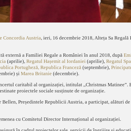
e Concordia Austria
, ieri, 16 decembrie 2018, Alteța Sa Regală 
zită externă a Familiei Regale a României în anul 2018, după
Emi
cia
(aprilie),
Regatul Hașemit al Iordaniei
(aprilie),
Regatul Spa
ublica Portugheză,
Republica Franceză
(septembrie),
Principat
embrie) și
Marea Britanie
(decembrie).
ncertul caritabil al organizației, intitulat ,,Christmas Matinee”.
stinate proiectele sociale susținute de organizație.
Bellen, Președintele Republicii Austria, a participat, alături de 
semenea cu Comitetul Director Internațional al organizației.
gură în cadrul proiectelor sale, servicii de îngrijire și educație