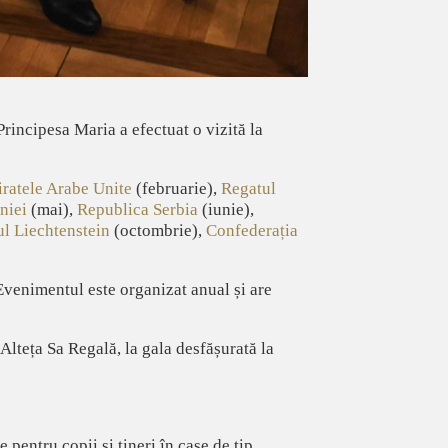
Principesa Maria a efectuat o vizită la
ratele Arabe Unite
(februarie),
Regatul
niei
(mai),
Republica Serbia
(iunie),
ul Liechtenstein
(octombrie),
Confederația
 Evenimentul este organizat anual și are
Alteța Sa Regală, la gala desfășurată la
 pentru copii și tineri în case de tip