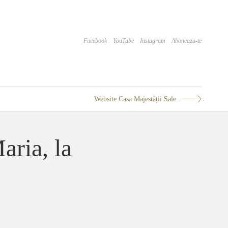
Facebook
YouTube
Instagram
Aboneaza-te
Website Casa Majestății Sale
aria, la