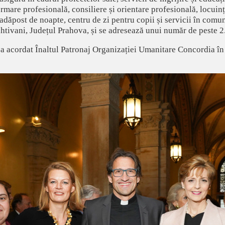
ormare profesională, consiliere și orientare profesională, locuin
 adăpost de noapte, centru de zi pentru copii și servicii în comun
 Rahtivani, Județul Prahova, și se adresează unui număr de peste
 a acordat Înaltul Patronaj Organizației Umanitare Concordia în