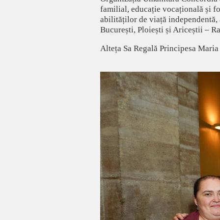
familial, educație vocațională și f
abilităților de viață independentă,
București, Ploiești și Ariceștii –
Alteța Sa Regală Principesa Maria