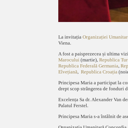
La invitația
Organizației Umanitar
Viena.
A fost a paisprezecea și ultima vi
Marocului
(martie),
Republica Tur
Republica Federală Germania
,
Rep
Elvețiană
,
Republica Croația
(noi
Principesa Maria a participat la co
drept scop strângerea de fonduri de
Excelența Sa dr. Alexander Van der 
Palatul Ferstel.
Principesa Maria s-a întâlnit de a
Organizația Umanitară Concordia asi