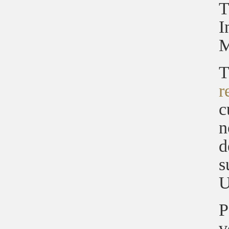
T
I
M
T
r
c
n
d
s
U
P
v