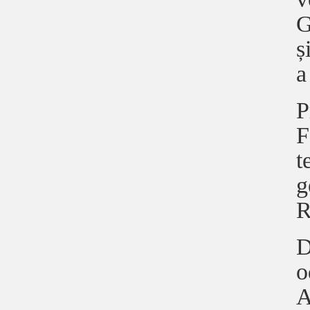
G
ș
a
P
F
t
g
R
D
o
A