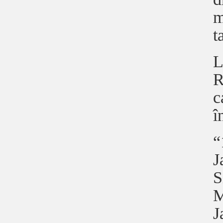
m
t
L
R
c
î
“
J
S
M
J