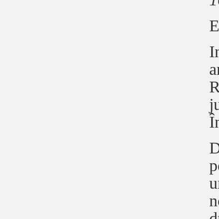
E
I
a
R
j
Î
D
p
u
n
d