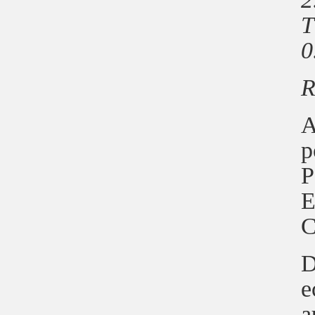
T
0
R
­
p
P
E
C
D
e
a