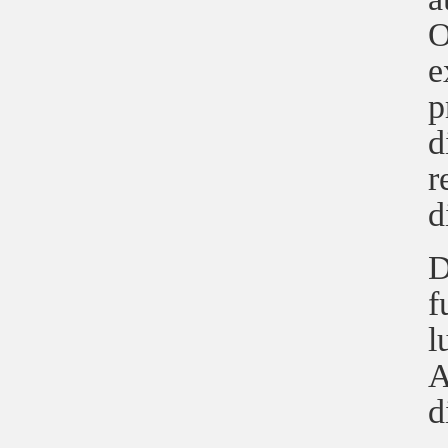
O
e
p
d
r
d
D
f
l
A
d