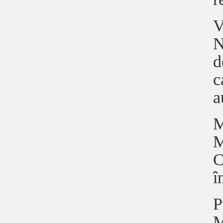
V
N
d
c
a
M
M
C
î
P
M