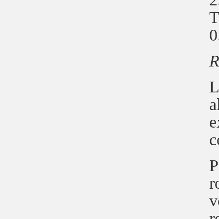
T
0
R
L
a
e
c
P
r
v
r