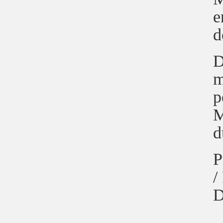
e
d
D
m
p
M
d
P
/
D