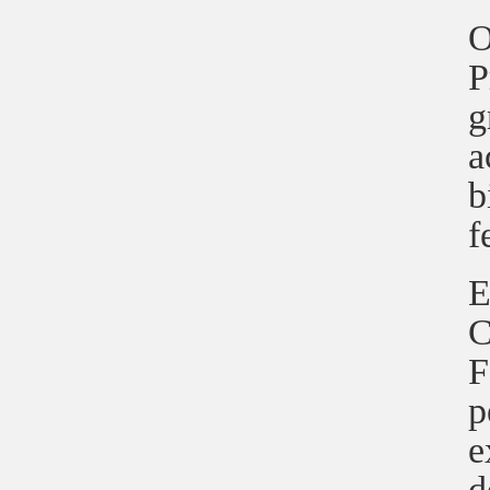
O
P
g
a
b
f
E
C
F
p
e
d