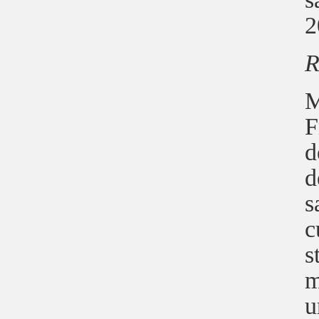
2
R
M
F
d
d
s
c
s
m
u