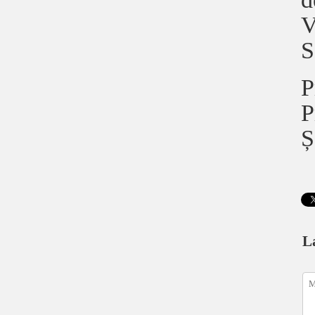
V
S
P
P
Ș
L